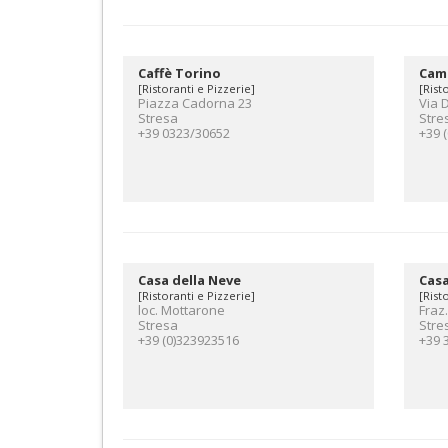
Caffè Torino
Cam
[Ristoranti e Pizzerie]
[Rist
Piazza Cadorna 23
Via D
Stresa
Stre
+39 0323/30652
+39 
Casa della Neve
Casa
[Ristoranti e Pizzerie]
[Rist
loc. Mottarone
Fraz.
Stresa
Stre
+39 (0)323923516
+39 