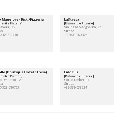
 Maggiore - Rist./Pizzeria
LaStresa
oranti e Pizzerie]
[Ristoranti e Pizzerie]
Cavour, 36
Via P.ssa Margherita, 22
sa
Stresa
(0)323/32746
+39 (0)323/33240
lle (Boutique Hotel Stresa)
Lido Blu
oranti e Pizzerie]
[Ristoranti e Pizzerie]
o Umberto I, 21
Corso Umberto I
sa
Stresa
(0)323 086753
+39 339 6332241