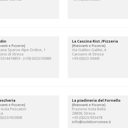
rdin
La Cascina Rist./Pizzeria
oranti e Pizzerie]
[Ristoranti e Pizzerie]
Case Sparse Alpe Ordine, 1
Via Galileo Galilei, 4
ino di Stresa
Carciano di Stresa
333/4419859 - (+39) 0323/30989
+39 (0)323 30445
escheria
La piadineria del Fornello
oranti e Pizzerie]
[Ristoranti e Pizzerie]
 Isola Pescatori
Frazione Isola Bella
sa
28838, Stresa
(0)323/933808
+39 (0)323/933478
info@isoleborromee.it