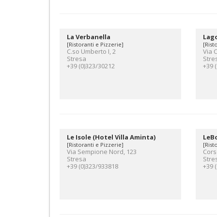
La Verbanella
Lago
[Ristoranti e Pizzerie]
[Rist
C.so Umberto I, 2
Via 
Stresa
Stre
+39 (0)323/30212
+39 
Le Isole (Hotel Villa Aminta)
LeBo
[Ristoranti e Pizzerie]
[Rist
Via Sempione Nord, 123
Cors
Stresa
Stre
+39 (0)323/933818
+39 