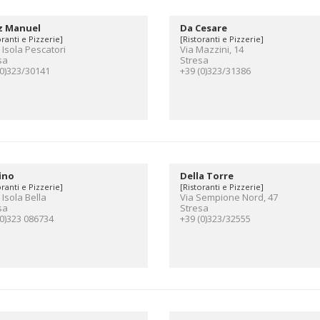
z Manuel
Da Cesare
oranti e Pizzerie]
[Ristoranti e Pizzerie]
 Isola Pescatori
Via Mazzini, 14
sa
Stresa
(0)323/30141
+39 (0)323/31386
ino
Della Torre
oranti e Pizzerie]
[Ristoranti e Pizzerie]
 Isola Bella
Via Sempione Nord, 47
sa
Stresa
(0)323 086734
+39 (0)323/32555