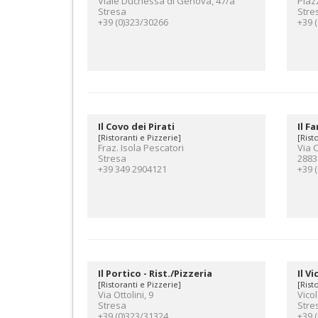
Viale Duchessa di Genova, 47/a
Piaz
Stresa
Stre
+39 (0)323/30266
+39 
Il Covo dei Pirati
Il F
[Ristoranti e Pizzerie]
[Rist
Fraz. Isola Pescatori
Via 
Stresa
2883
+39 349 2904121
+39 
Il Portico - Rist./Pizzeria
Il V
[Ristoranti e Pizzerie]
[Rist
Via Ottolini, 9
Vico
Stresa
Stre
+39 (0)323/31324
+39 