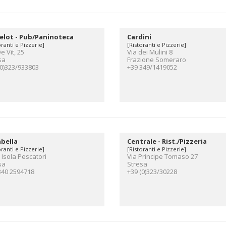
elot - Pub/Paninoteca
Cardini
oranti e Pizzerie]
[Ristoranti e Pizzerie]
e Vit, 25
Via dei Mulini 8
sa
Frazione Someraro
(0)323/933803
+39 349/1419052
bella
Centrale - Rist./Pizzeria
oranti e Pizzerie]
[Ristoranti e Pizzerie]
 Isola Pescatori
Via Principe Tomaso 27
sa
Stresa
340 2594718
+39 (0)323/30228