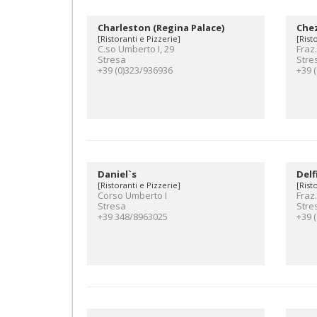
Charleston (Regina Palace)
Che
[Ristoranti e Pizzerie]
[Rist
C.so Umberto I, 29
Fraz.
Stresa
Stre
+39 (0)323/936936
+39 
Daniel`s
Delf
[Ristoranti e Pizzerie]
[Rist
Corso Umberto I
Fraz.
Stresa
Stre
+39 348/8963025
+39 