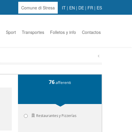
Comune di Stresa
IT
|
EN
|
DE
|
FR
|
ES
Sport
Transportes
Folletos y info
Contactos
76
afferenti
Restaurantes y Pizzerías