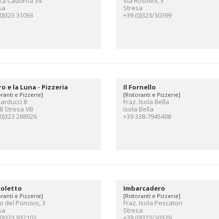
za Cadorna 34
Via Rosmini, 5
sa
Stresa
(0)323 31093
+39 (0)323/30399
aro e la Luna - Pizzeria
Il Fornello
oranti e Pizzerie]
[Ristoranti e Pizzerie]
Carducci 8
Fraz. Isola Bella
8 Stresa VB
Isola Bella
(0)323 288926
+39 338-7945408
icoletto
Imbarcadero
oranti e Pizzerie]
[Ristoranti e Pizzerie]
lo del Poncivo, 3
Fraz. Isola Pescatori
sa
Stresa
(0)323 932102
+39 (0)323/30329