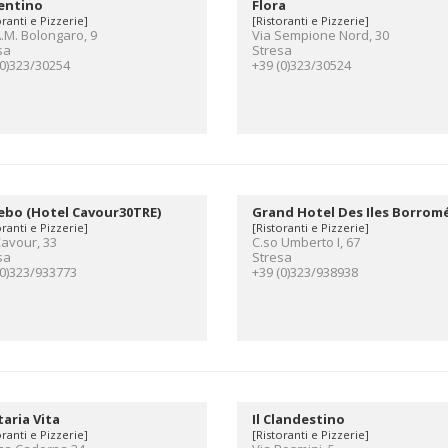
entino
Flora
oranti e Pizzerie]
[Ristoranti e Pizzerie]
A.M. Bolongaro, 9
Via Sempione Nord, 30
sa
Stresa
(0)323/30254
+39 (0)323/30524
ebo (Hotel Cavour30TRE)
Grand Hotel Des Iles Borrom
oranti e Pizzerie]
[Ristoranti e Pizzerie]
Cavour, 33
C.so Umberto I, 67
sa
Stresa
(0)323/933773
+39 (0)323/938938
aria Vita
Il Clandestino
oranti e Pizzerie]
[Ristoranti e Pizzerie]