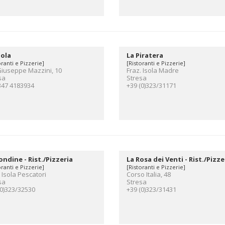
iola
La Piratera
oranti e Pizzerie]
[Ristoranti e Pizzerie]
Giuseppe Mazzini, 10
Fraz. Isola Madre
sa
Stresa
347 4183934
+39 (0)323/31171
ondine - Rist./Pizzeria
La Rosa dei Venti - Rist./Pizze
oranti e Pizzerie]
[Ristoranti e Pizzerie]
 Isola Pescatori
Corso Italia, 48
sa
Stresa
(0)323/32530
+39 (0)323/31431