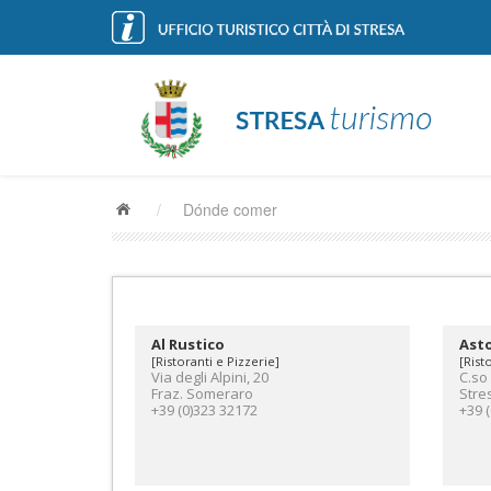
/
Dónde comer
Al Rustico
Asto
[Ristoranti e Pizzerie]
[Rist
Via degli Alpini, 20
C.so
Fraz. Someraro
Stre
+39 (0)323 32172
+39 