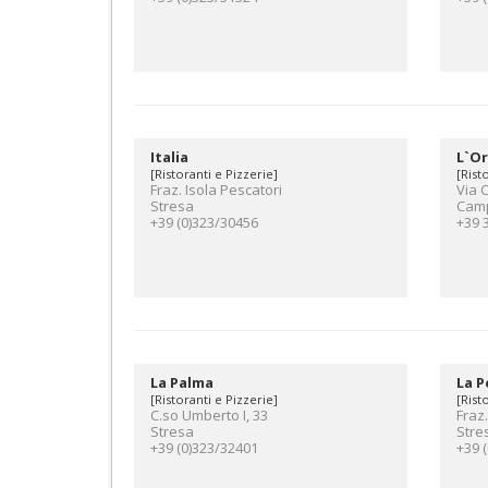
Italia
L`O
[Ristoranti e Pizzerie]
[Rist
Fraz. Isola Pescatori
Via 
Stresa
Camp
+39 (0)323/30456
+39 
La Palma
La P
[Ristoranti e Pizzerie]
[Rist
C.so Umberto I, 33
Fraz.
Stresa
Stre
+39 (0)323/32401
+39 