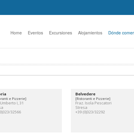
Home
Eventos
Excursiones
Alojamientos
Dónde comer
ria
Belvedere
oranti e Pizzerie]
[Ristoranti e Pizzerie]
 Umberto I, 31
Fraz. Isola Pescatori
sa
Stresa
(0)323/32566
+39 (0)323/32292