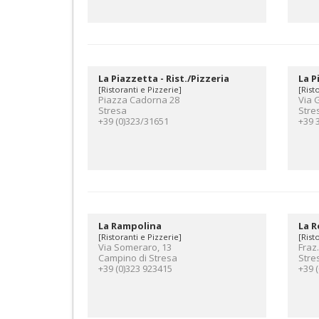
La Piazzetta - Rist./Pizzeria
La P
[Ristoranti e Pizzerie]
[Rist
Piazza Cadorna 28
Via 
Stresa
Stre
+39 (0)323/31651
+39 
La Rampolina
La R
[Ristoranti e Pizzerie]
[Rist
Via Someraro, 13
Fraz.
Campino di Stresa
Stre
+39 (0)323 923415
+39 