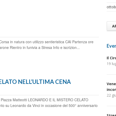
ottob
A
 in natura con utilizzo sentieristica CAI Partenza ore
Even
rone Rientro in funivia a Stresa Info e iscrizion...
Il Ci
19 lu
ELATO NELL’ULTIMA CENA
Vene
inco
22 gi
a, Piazza Matteotti LEONARDO E IL MISTERO CELATO
o su Leonardo da Vinci in occasione del 500° anniversario
Stres