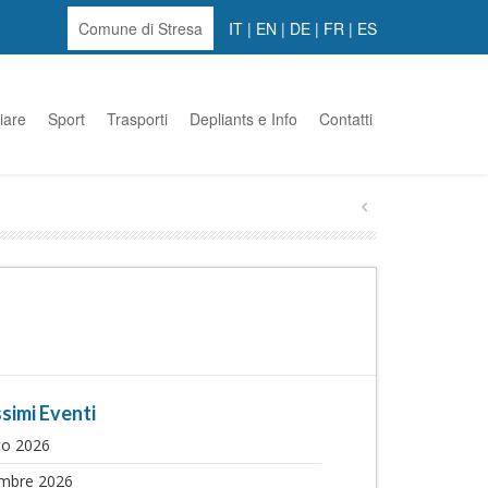
Comune di Stresa
IT
|
EN
|
DE
|
FR
|
ES
iare
Sport
Trasporti
Depliants e Info
Contatti
simi Eventi
to 2026
embre 2026