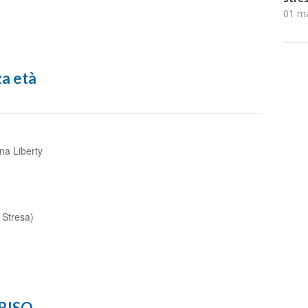
01 m
za età
na Liberty
i Stresa)
RRISO