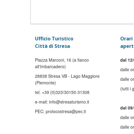
Ufficio Turistico
Orari 
Città di Stresa
apert
Piazza Marconi, 16 (a fianco
dal 12/
all'Imbarcadero)
dalle o
28838 Stresa VB - Lago Maggiore
dalle o
(Piemonte)
(tutti i 
tel. +39 (0)323/30150-31308
e-mail: info@stresaturismo.it
dal 09
PEC: prolocostresa@pec.it
dalle o
dalle o