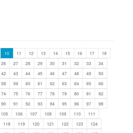
10
11
12
13
14
15
16
17
18
26
27
28
29
30
31
32
33
34
42
43
44
45
46
47
48
49
50
58
59
60
61
62
63
64
65
66
74
75
76
77
78
79
80
81
82
90
91
92
93
94
95
96
97
98
105
106
107
108
109
110
111
118
119
120
121
122
123
124