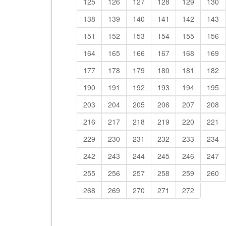
125
126
127
128
129
130
138
139
140
141
142
143
151
152
153
154
155
156
164
165
166
167
168
169
177
178
179
180
181
182
190
191
192
193
194
195
203
204
205
206
207
208
216
217
218
219
220
221
229
230
231
232
233
234
242
243
244
245
246
247
255
256
257
258
259
260
268
269
270
271
272