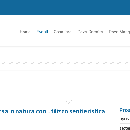
Home
Eventi
Cosa fare
Dove Dormire
Dove Mang
Pros
n natura con utilizzo sentieristica
agos
sett