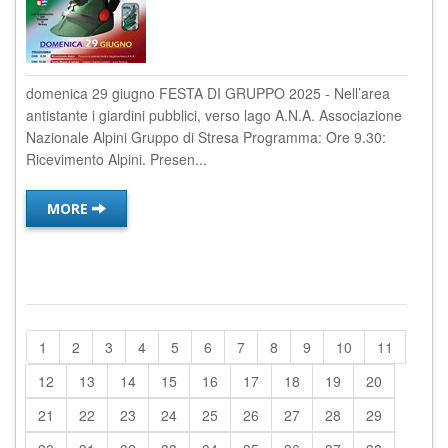
domenica 29 giugno FESTA DI GRUPPO 2025 - Nell’area
antistante i giardini pubblici, verso lago A.N.A. Associazione
Nazionale Alpini Gruppo di Stresa Programma: Ore 9.30:
Ricevimento Alpini. Presen...
MORE
1
2
3
4
5
6
7
8
9
10
11
12
13
14
15
16
17
18
19
20
21
22
23
24
25
26
27
28
29