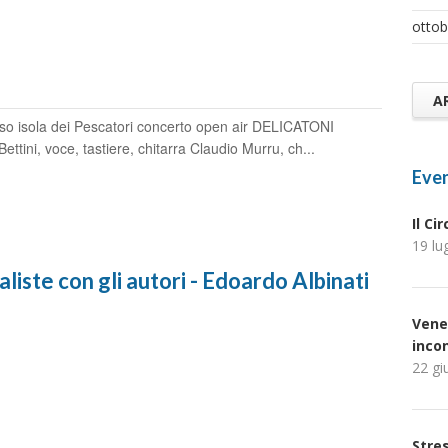
ottob
A
o isola dei Pescatori concerto open air DELICATONI
ttini, voce, tastiere, chitarra Claudio Murru, ch...
Even
Il Ci
19 lu
liste con gli autori - Edoardo Albinati
Vene
inco
22 gi
Stres