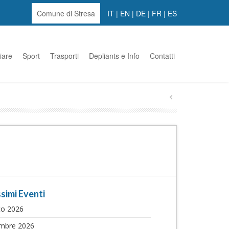
Comune di Stresa
IT
|
EN
|
DE
|
FR
|
ES
iare
Sport
Trasporti
Depliants e Info
Contatti
simi Eventi
to 2026
embre 2026