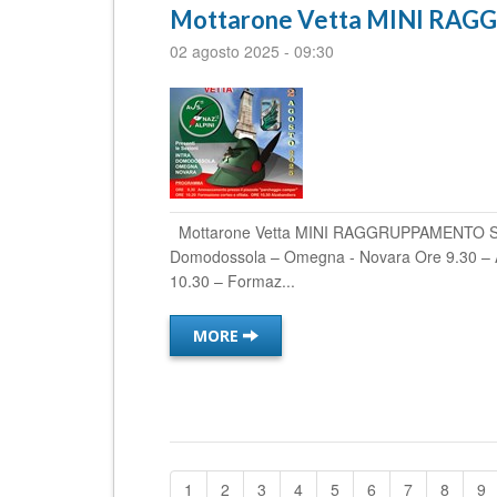
Mottarone Vetta MINI RA
02 agosto 2025
-
09:30
Mottarone Vetta MINI RAGGRUPPAMENTO SEZIO
Domodossola – Omegna - Novara Ore 9.30 – A
10.30 – Formaz...
MORE
1
2
3
4
5
6
7
8
9