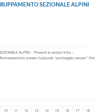
GGRUPPAMENTO SEZIONALE ALPINI
NALE ALPINI – Presenti le sezioni Intra –
mmassamento presso il piazzale “parcheggio camper” Ore
10
11
12
13
14
15
16
17
18