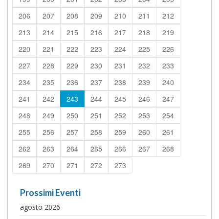
206
207
208
209
210
211
212
213
214
215
216
217
218
219
220
221
222
223
224
225
226
227
228
229
230
231
232
233
234
235
236
237
238
239
240
241
242
243
244
245
246
247
248
249
250
251
252
253
254
255
256
257
258
259
260
261
262
263
264
265
266
267
268
269
270
271
272
273
Prossimi Eventi
agosto 2026