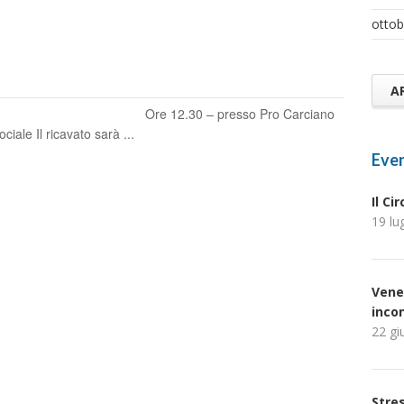
ottob
A
e 12.30 – presso Pro Carciano
le Il ricavato sarà ...
Even
Il Ci
19 lu
Vene
inco
22 gi
Stres