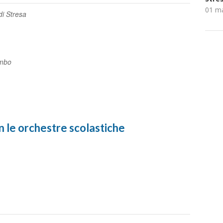
01 m
di Stresa
ombo
e orchestre scolastiche