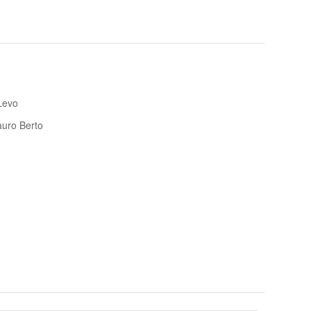
Levo
tauro Berto