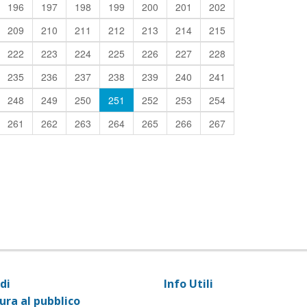
196
197
198
199
200
201
202
209
210
211
212
213
214
215
222
223
224
225
226
227
228
235
236
237
238
239
240
241
248
249
250
251
252
253
254
261
262
263
264
265
266
267
di
Info Utili
ura al pubblico