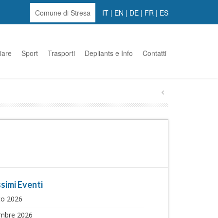
Comune di Stresa
IT
|
EN
|
DE
|
FR
|
ES
iare
Sport
Trasporti
Depliants e Info
Contatti
simi Eventi
to 2026
embre 2026