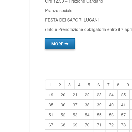
Ore 12.30 – Frazione Carciano
Pranzo sociale
FESTA DEI SAPORI LUCANI
(Info e Prenotazione obbligatoria entro il 7 a
MORE
1
2
3
4
5
6
7
8
9
19
20
21
22
23
24
25
35
36
37
38
39
40
41
51
52
53
54
55
56
57
67
68
69
70
71
72
73