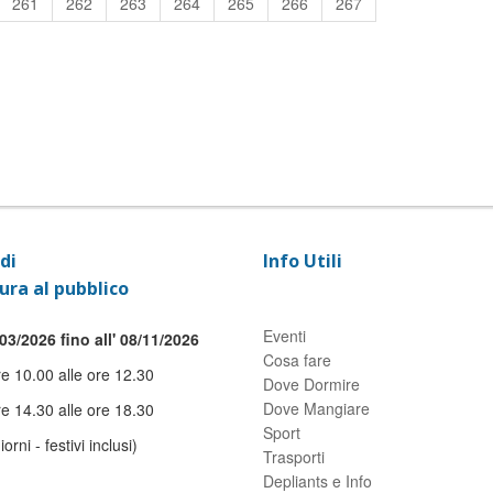
261
262
263
264
265
266
267
di
Info Utili
ura al pubblico
Eventi
03/2026 fino all' 08/11/2026
Cosa fare
re 10.00 alle ore 12.30
Dove Dormire
Dove Mangiare
re 14.30 alle ore 18.30
Sport
giorni - festivi inclusi)
Trasporti
Depliants e Info