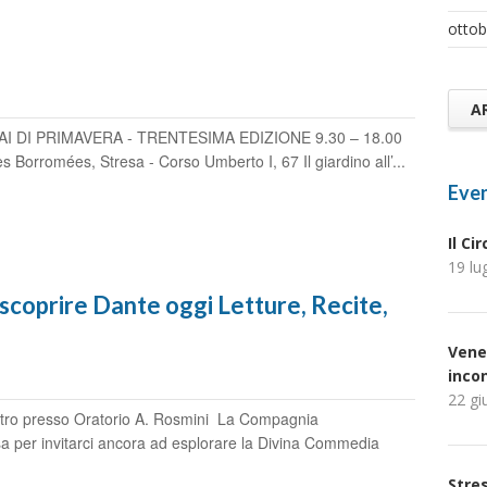
ottob
A
FAI DI PRIMAVERA - TRENTESIMA EDIZIONE 9.30 – 18.00
s Borromées, Stresa - Corso Umberto I, 67 Il giardino all’...
Even
Il Ci
19 lu
prire Dante oggi Letture, Recite,
Vene
inco
22 gi
ro presso Oratorio A. Rosmini La Compagnia
sa per invitarci ancora ad esplorare la Divina Commedia
Stres