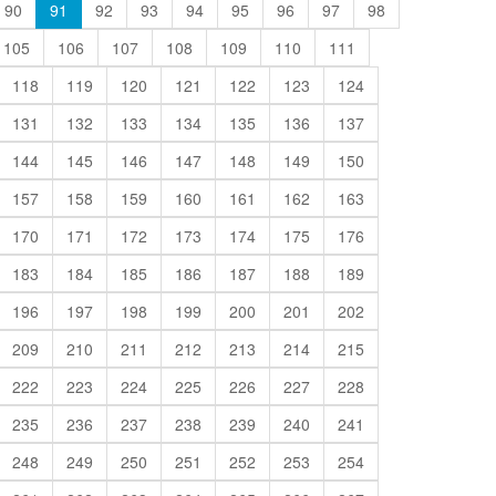
90
91
92
93
94
95
96
97
98
105
106
107
108
109
110
111
118
119
120
121
122
123
124
131
132
133
134
135
136
137
144
145
146
147
148
149
150
157
158
159
160
161
162
163
170
171
172
173
174
175
176
183
184
185
186
187
188
189
196
197
198
199
200
201
202
209
210
211
212
213
214
215
222
223
224
225
226
227
228
235
236
237
238
239
240
241
248
249
250
251
252
253
254