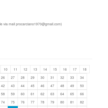
prile via mail procarciano1970@gmail.com)
10
11
12
13
14
15
16
17
18
26
27
28
29
30
31
32
33
34
42
43
44
45
46
47
48
49
50
58
59
60
61
62
63
64
65
66
74
75
76
77
78
79
80
81
82