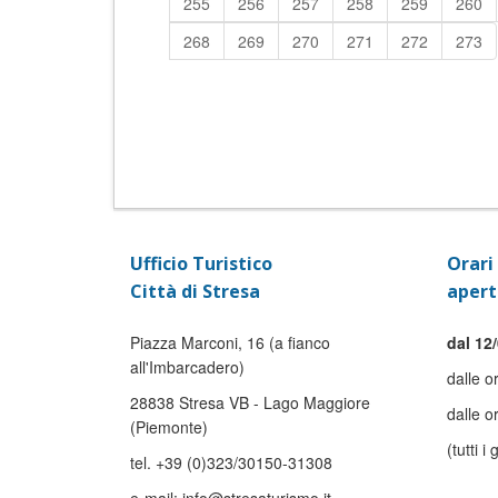
255
256
257
258
259
260
268
269
270
271
272
273
Ufficio Turistico
Orari 
Città di Stresa
apert
Piazza Marconi, 16 (a fianco
dal 12/
all'Imbarcadero)
dalle o
28838 Stresa VB - Lago Maggiore
dalle o
(Piemonte)
(tutti i 
tel. +39 (0)323/30150-31308