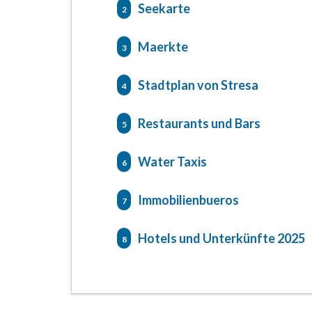
Seekarte
2
Maerkte
3
Stadtplan von Stresa
4
Restaurants und Bars
5
Water Taxis
6
Immobilienbueros
7
Hotels und Unterkünfte 2025
8