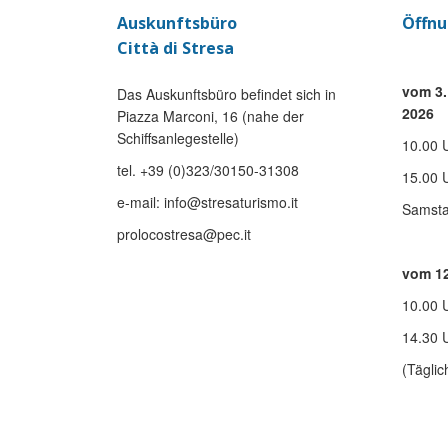
Auskunftsbüro
Öffnu
Città di Stresa
vom 3.
Das Auskunftsbüro befindet sich in
2026
Piazza Marconi, 16 (nahe der
Schiffsanlegestelle)
10.00 
tel. +39 (0)323/30150-31308
15.00 
e-mail: info@stresaturismo.it
Samsta
prolocostresa@pec.it
vom 12
10.00 
14.30 
(Täglic