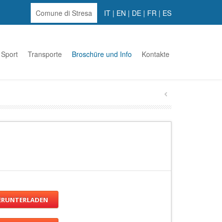
Comune di Stresa
IT
|
EN
|
DE
|
FR
|
ES
Sport
Transporte
Broschüre und Info
Kontakte
ERUNTERLADEN