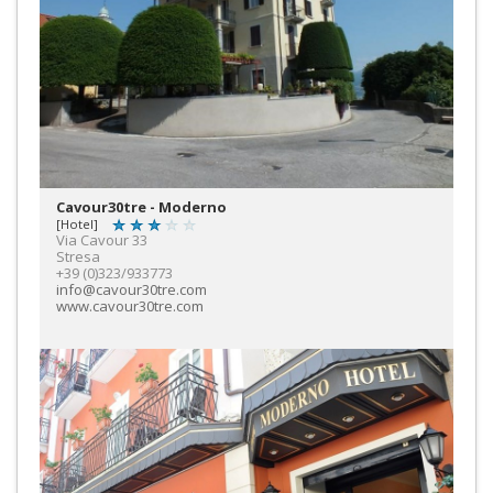
Cavour30tre - Moderno
[Hotel]
Via Cavour 33
Stresa
+39 (0)323/933773
info@cavour30tre.com
www.cavour30tre.com