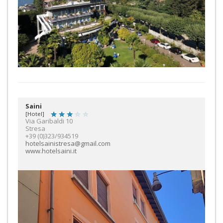
Saini
[Hotel]
Via Garibaldi 10
Stresa
+39 (0)323/934519
hotelsainistresa@gmail.com
www.hotelsaini.it