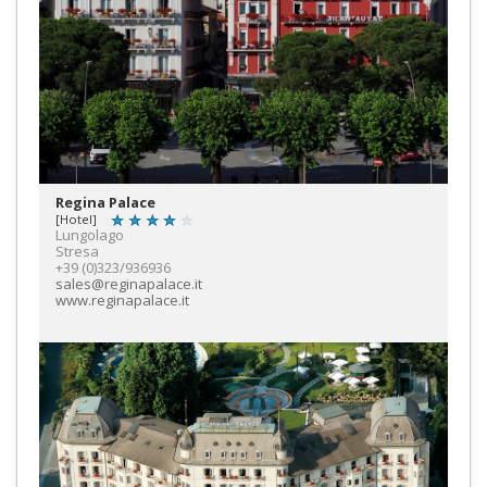
Regina Palace
[Hotel]
Lungolago
Stresa
+39 (0)323/936936
sales@reginapalace.it
www.reginapalace.it