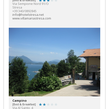
[Bed & Breakfast]
Via Sempione Nord 91/O
Stresa
+39 340/0892845
info@hotelstresa.net
www.villamariastresa.com
Campino
[Bed & Breakfast]
Via Al Santo, 4