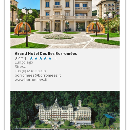
Grand Hotel Des Iles Borromées
[Hotel]
L
Lungolago
Stresa
+39 (0)323/938938
borromees@borromees.it
www.borromees.it