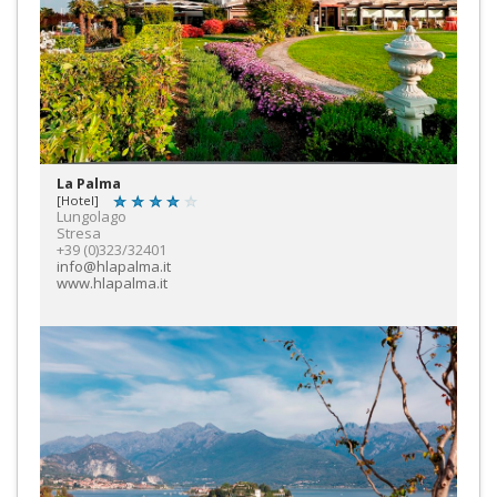
La Palma
[Hotel]
Lungolago
Stresa
+39 (0)323/32401
info@hlapalma.it
www.hlapalma.it