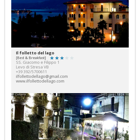
Il folletto del lago
[Bed & Breakfast]
SS. Giacomo e Filippo 1
Levo di Stresa VB
+39 392/5700611
ilfollettodellago@gmail.com
www.ilfollettodellago.com