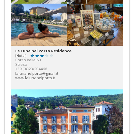
La Luna nel Porto Residence
[Hotel]
Corso Italia 60
Stresa
+39 (0)323/934466
lalunanelporto@gmail.it
www.lalunanelporto.it