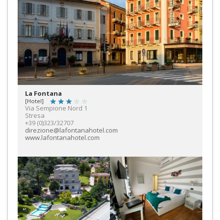
La Fontana
[Hotel]
Via Sempione Nord 1
Stresa
+39 (0)323/32707
direzione@lafontanahotel.com
www.lafontanahotel.com