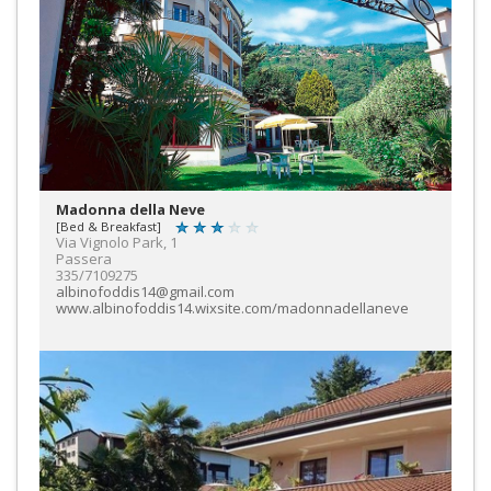
Madonna della Neve
[Bed & Breakfast]
Via Vignolo Park, 1
Passera
335/7109275
albinofoddis14@gmail.com
www.albinofoddis14.wixsite.com/madonnadellaneve