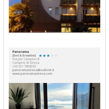
Panorama
[Bed & Breakfast]
Via per Campino 8
Campino di Stresa
+39 351 7858592
panoramastresa@outlook.it
www.panoramastresa.com