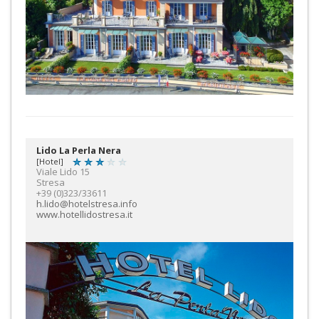
Lido La Perla Nera
[Hotel]
Viale Lido 15
Stresa
+39 (0)323/33611
h.lido@hotelstresa.info
www.hotellidostresa.it