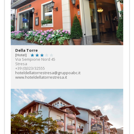
Della Torre
[Hotel]
Via Sempione Nord 45
Stresa
+39 (0)323/32555
hoteldellatorrestresa@gruppoabc.it
www.hoteldellatorrestresa.it