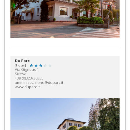
Du Parc
[Hotel]
Via Gignous 1
Stresa
+39 (0)323/30335
amministrazione@duparc.it
www.duparc.it