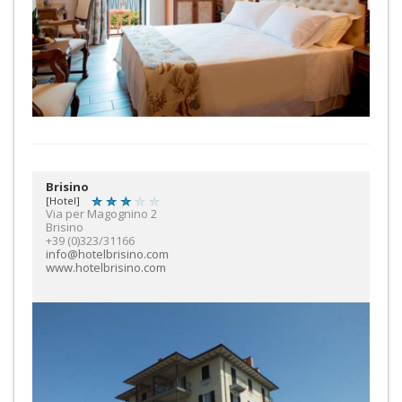
Brisino
[Hotel]
Via per Magognino 2
Brisino
+39 (0)323/31166
info@hotelbrisino.com
www.hotelbrisino.com