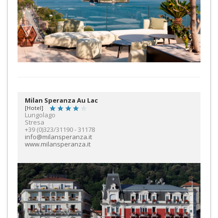
Milan Speranza Au Lac
[Hotel]
Lungolago
Stresa
+39 (0)323/31190 - 31178
info@milansperanza.it
www.milansperanza.it