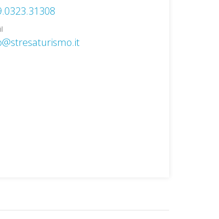
9.0323.31308
l
o@stresaturismo.it