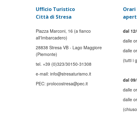
Ufficio Turistico
Orari 
Città di Stresa
apert
Piazza Marconi, 16 (a fianco
dal 12/
all'Imbarcadero)
dalle o
28838 Stresa VB - Lago Maggiore
dalle o
(Piemonte)
(tutti i 
tel. +39 (0)323/30150-31308
e-mail: info@stresaturismo.it
dal 09
PEC: prolocostresa@pec.it
dalle o
dalle o
(chiuso