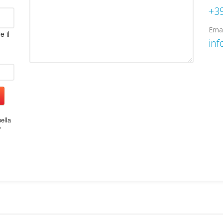
+3
Emai
e il
inf
ella
’