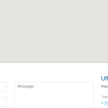
Uff
Piaz
Tel
+3