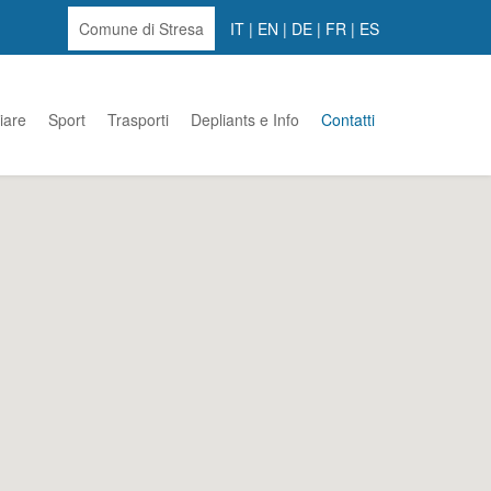
Comune di Stresa
IT
|
EN
|
DE
|
FR
|
ES
iare
Sport
Trasporti
Depliants e Info
Contatti