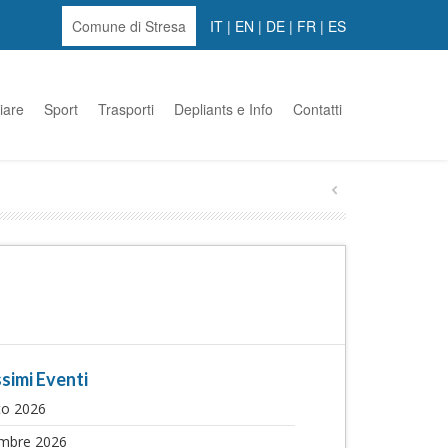
Comune di Stresa
IT
|
EN
|
DE
|
FR
|
ES
iare
Sport
Trasporti
Depliants e Info
Contatti
simi Eventi
to 2026
embre 2026