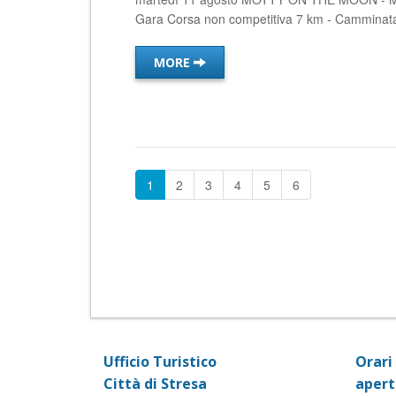
Gara Corsa non competitiva 7 km - Camminata 4
MORE
1
2
3
4
5
6
Ufficio Turistico
Orari 
Città di Stresa
apert