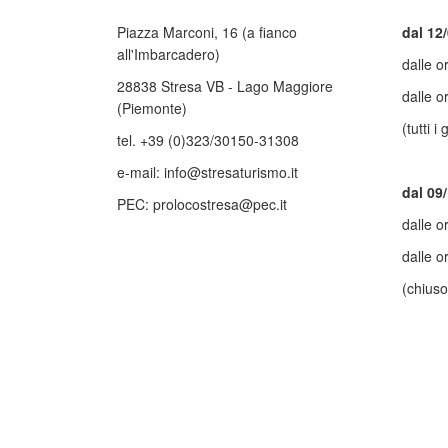
Piazza Marconi, 16 (a fianco
dal 12/
all'Imbarcadero)
dalle o
28838 Stresa VB - Lago Maggiore
dalle o
(Piemonte)
(tutti i 
tel. +39 (0)323/30150-31308
e-mail: info@stresaturismo.it
dal 09
PEC: prolocostresa@pec.it
dalle o
dalle o
(chiuso