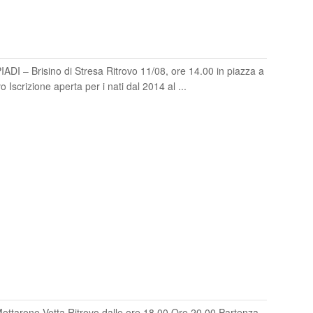
DI – Brisino di Stresa Ritrovo 11/08, ore 14.00 in piazza a
 Iscrizione aperta per i nati dal 2014 al ...
arone Vetta Ritrovo dalle ore 18.00 Ore 20.00 Partenza