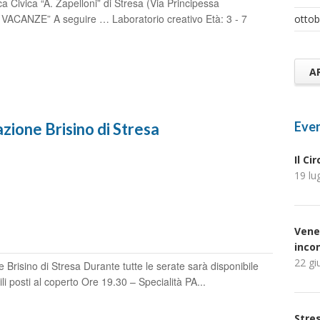
a Civica “A. Zapelloni” di Stresa (Via Principessa
ACANZE” A seguire … Laboratorio creativo Età: 3 - 7
ottob
A
Even
ione Brisino di Stresa
Il Ci
19 lu
Vene
inco
22 gi
risino di Stresa Durante tutte le serate sarà disponibile
li posti al coperto Ore 19.30 – Specialità PA...
Stres