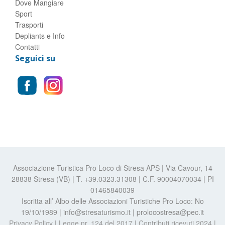
Dove Mangiare
Sport
Trasporti
Depliants e Info
Contatti
Seguici su
Associazione Turistica Pro Loco di Stresa APS | Via Cavour, 14
28838 Stresa (VB) | T. +39.0323.31308 | C.F. 90004070034 | PI
01465840039
Iscritta all’ Albo delle Associazioni Turistiche Pro Loco: No
19/10/1989 | info@stresaturismo.it | prolocostresa@pec.it
Privacy Policy
|
Legge nr. 124 del 2017
|
Contributi ricevuti 2024
|