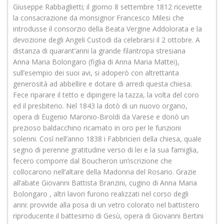
Giuseppe Rabbaglietti; il giorno 8 settembre 1812 ricevette
la consacrazione da monsignor Francesco Milesi che
introdusse il consorzio della Beata Vergine Addolorata e la
devozione degli Angeli Custodi da celebrarsi il 2 ottobre. A
distanza di quarant’anni la grande filantropa stresiana
Anna Maria Bolongaro (figlia di Anna Maria Mattei),
sull’esempio dei suoi avi, si adoperò con altrettanta
generosità ad abbellire e dotare di arredi questa chiesa.
Fece riparare il tetto e dipingere la tazza, la volta del coro
ed il presbiterio. Nel 1843 la dotò di un nuovo organo,
opera di Eugenio Maronio-Biroldi da Varese e donò un
prezioso baldacchino ricamato in oro per le funzioni
solenni. Così nell’anno 1838 i Fabbricieri della chiesa, quale
segno di perenne gratitudine verso di lei e la sua famiglia,
fecero comporre dal Boucheron un’iscrizione che
collocarono nell’altare della Madonna del Rosario. Grazie
all’abate Giovanni Battista Branzini, cugino di Anna Maria
Bolongaro , altri lavori furono realizzati nel corso degli
anni: provvide alla posa di un vetro colorato nel battistero
riproducente il battesimo di Gesù, opera di Giovanni Bertini