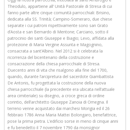
Theodulo, appartiene all’ Unità Pastorale di Stresa di cui
fanno parte altre cinque comunità parrocchiali: Brisino,
dedicata alla SS. Trinità; Campino-Someraro, due chiese
separate i cui patroni rispettivamente sono san Grato
d’Aosta e san Bernardo di Mentone; Carciano, sotto il
patrocinio dei santi Giuseppe e Biagio; Levo, affidata alla
protezione di Maria Vergine Assunta e Magognino,
consacrata a sant’Albino. Nel 2012 si è celebrata la
ricorrenza del bicentenario della costruzione e
consacrazione della chiesa parrocchiale di Stresa.
Duecento anni di vita che risalgono alla fine del 1700,
quando, durante l’arcipretura del sacerdote Giambattista
De Antonis, fu progettata la costruzione della nuova
chiesa parrocchiale (la precedente era ubicata nell’attuale
area cimiteriale) su disegno, a croce greca di ordine
corintio, dell’architetto Giuseppe Zanoia di Omegna. Il
terreno venne acquistato dai marchesi Morigia ed il 26
febbraio 1786 Anna Maria Mattei Bolongaro, benefattrice,
pose la prima pietra. L’edificio sorse in meno di cinque anni
e fu benedetto il 7 novembre 1790 da monsignor