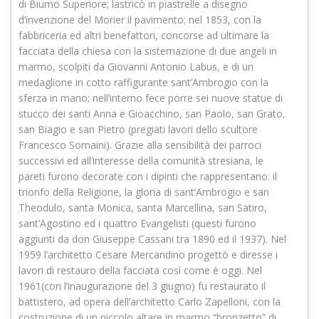
di Biumo Superiore; lastricò in piastrelle a disegno
d’invenzione del Morier il pavimento; nel 1853, con la
fabbriceria ed altri benefattori, concorse ad ultimare la
facciata della chiesa con la sistemazione di due angeli in
marmo, scolpiti da Giovanni Antonio Labus, e di un
medaglione in cotto raffigurante sant’Ambrogio con la
sferza in mano; nell’interno fece porre sei nuove statue di
stucco dei santi Anna e Gioacchino, san Paolo, san Grato,
san Biagio e san Pietro (pregiati lavori dello scultore
Francesco Somaini). Grazie alla sensibilità dei parroci
successivi ed all’interesse della comunità stresiana, le
pareti furono decorate con i dipinti che rappresentano: il
trionfo della Religione, la gloria di sant’Ambrogio e san
Theodulo, santa Monica, santa Marcellina, san Satiro,
sant’Agostino ed i quattro Evangelisti (questi furono
aggiunti da don Giuseppe Cassani tra 1890 ed il 1937). Nel
1959 l’architetto Cesare Mercandino progettò e diresse i
lavori di restauro della facciata così come è oggi. Nel
1961(con l’inaugurazione del 3 giugno) fu restaurato il
battistero, ad opera dell’architetto Carlo Zapelloni, con la
costruzione di un piccolo altare in marmo “bronzetto” di