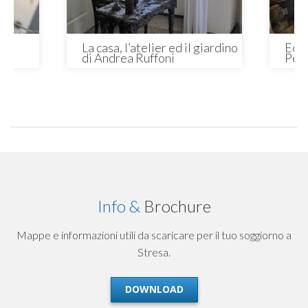
a
La casa, l’atelier ed il giardino
Ecom
di Andrea Ruffoni
Pesc
Info &
Brochure
Mappe e informazioni utili da scaricare per il tuo soggiorno a
Stresa.
DOWNLOAD