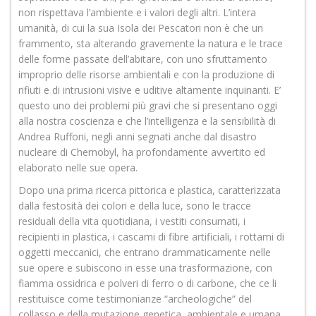
non rispettava l’ambiente e i valori degli altri. L’intera
umanità, di cui la sua Isola dei Pescatori non è che un
frammento, sta alterando gravemente la natura e le trace
delle forme passate dell’abitare, con uno sfruttamento
improprio delle risorse ambientali e con la produzione di
rifiuti e di intrusioni visive e uditive altamente inquinanti. E’
questo uno dei problemi più gravi che si presentano oggi
alla nostra coscienza e che l’intelligenza e la sensibilità di
Andrea Ruffoni, negli anni segnati anche dal disastro
nucleare di Chernobyl, ha profondamente avvertito ed
elaborato nelle sue opera.
Dopo una prima ricerca pittorica e plastica, caratterizzata
dalla festosità dei colori e della luce, sono le tracce
residuali della vita quotidiana, i vestiti consumati, i
recipienti in plastica, i cascami di fibre artificiali, i rottami di
oggetti meccanici, che entrano drammaticamente nelle
sue opere e subiscono in esse una trasformazione, con
fiamma ossidrica e polveri di ferro o di carbone, che ce li
restituisce come testimonianze “archeologiche” del
collasso e della mutazione genetica, ambientale e umana,