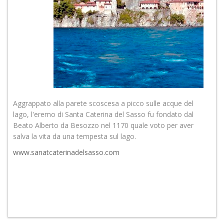
Aggrappato alla parete scoscesa a picco sulle acque del
lago, l'eremo di Santa Caterina del Sasso fu fondato dal
Beato Alberto da Besozzo nel 1170 quale voto per aver
salva la vita da una tempesta sul lago.
www.sanatcaterinadelsasso.com