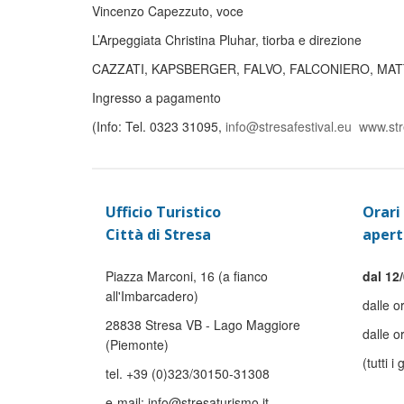
Vincenzo Capezzuto, voce
L’Arpeggiata Christina Pluhar, tiorba e direzione
CAZZATI, KAPSBERGER, FALVO, FALCONIERO, MATT
Ingresso a pagamento
(Info: Tel. 0323 31095,
info@stresafestival.eu
www.str
Ufficio Turistico
Orari 
Città di Stresa
apert
Piazza Marconi, 16 (a fianco
dal 12/
all'Imbarcadero)
dalle o
28838 Stresa VB - Lago Maggiore
dalle o
(Piemonte)
(tutti i 
tel. +39 (0)323/30150-31308
e-mail: info@stresaturismo.it