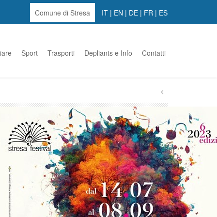
Comune di Stresa
IT
|
EN
|
DE
|
FR
|
ES
iare
Sport
Trasporti
Depliants e Info
Contatti