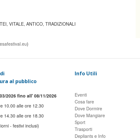
EI, VITALE, ANTICO, TRADIZIONALI
esafestival.eu
)
di
Info Utili
ura al pubblico
Eventi
03/2026 fino all' 08/11/2026
Cosa fare
re 10.00 alle ore 12.30
Dove Dormire
Dove Mangiare
re 14.30 alle ore 18.30
Sport
giorni - festivi inclusi)
Trasporti
Depliants e Info