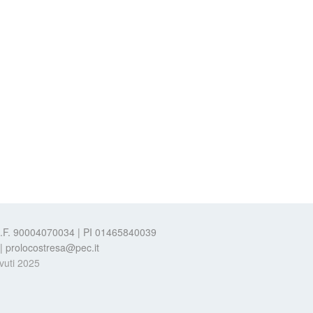
 C.F. 90004070034 | PI 01465840039
t | prolocostresa@pec.it
evuti 2025