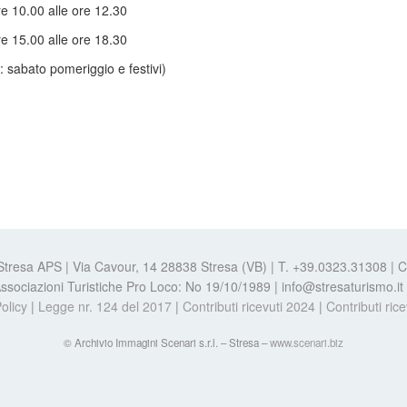
re 10.00 alle ore 12.30
re 15.00 alle ore 18.30
: sabato pomeriggio e festivi)
 Stresa APS | Via Cavour, 14 28838 Stresa (VB) | T. +39.0323.31308 |
e Associazioni Turistiche Pro Loco: No 19/10/1989 | info@stresaturismo.i
olicy
|
Legge nr. 124 del 2017
|
Contributi ricevuti 2024
|
Contributi ric
© Archivio Immagini Scenari s.r.l. – Stresa –
www.scenari.biz