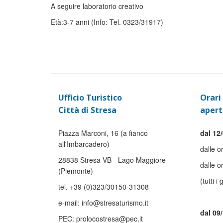
A seguire laboratorio creativo
Età:3-7 anni (Info: Tel. 0323/31917)
Ufficio Turistico
Orari 
Città di Stresa
apert
Piazza Marconi, 16 (a fianco
dal 12/
all'Imbarcadero)
dalle o
28838 Stresa VB - Lago Maggiore
dalle o
(Piemonte)
(tutti i 
tel. +39 (0)323/30150-31308
e-mail: info@stresaturismo.it
dal 09
PEC: prolocostresa@pec.it