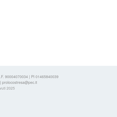
 C.F. 90004070034 | PI 01465840039
t | prolocostresa@pec.it
evuti 2025