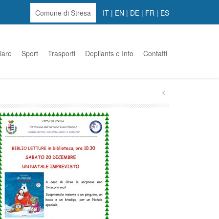
Comune di Stresa
IT
|
EN
|
DE
|
FR
|
ES
iare
Sport
Trasporti
Depliants e Info
Contatti