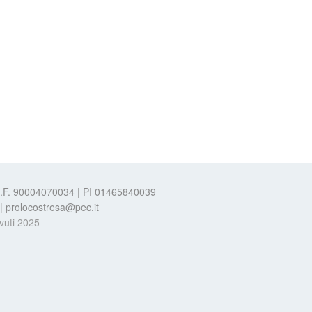
 C.F. 90004070034 | PI 01465840039
t | prolocostresa@pec.it
evuti 2025