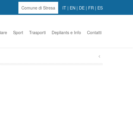
Comune di Stresa
IT
|
EN
|
DE
|
FR
|
ES
iare
Sport
Trasporti
Depliants e Info
Contatti