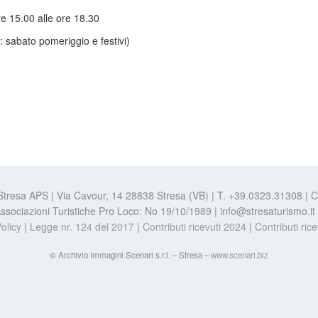
re 15.00 alle ore 18.30
: sabato pomeriggio e festivi)
 Stresa APS | Via Cavour, 14 28838 Stresa (VB) | T. +39.0323.31308 |
e Associazioni Turistiche Pro Loco: No 19/10/1989 | info@stresaturismo.i
olicy
|
Legge nr. 124 del 2017
|
Contributi ricevuti 2024
|
Contributi ric
© Archivio Immagini Scenari s.r.l. – Stresa –
www.scenari.biz