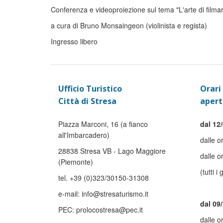
Conferenza e videoproiezione sul tema "L'arte di filma
a cura di Bruno Monsaingeon (violinista e regista)
Ingresso libero
Ufficio Turistico
Orari 
Città di Stresa
apert
Piazza Marconi, 16 (a fianco
dal 12/
all'Imbarcadero)
dalle o
28838 Stresa VB - Lago Maggiore
dalle o
(Piemonte)
(tutti i 
tel. +39 (0)323/30150-31308
e-mail: info@stresaturismo.it
dal 09
PEC: prolocostresa@pec.it
dalle o