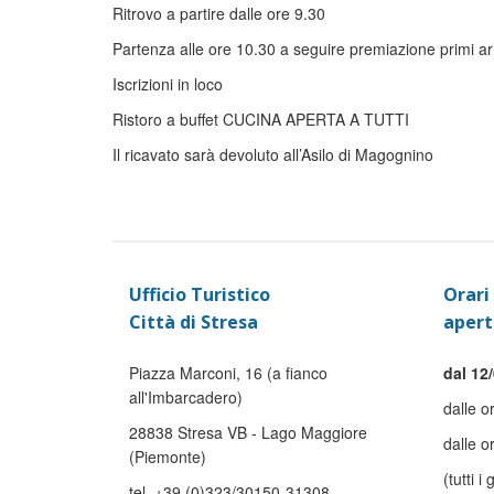
Ritrovo a partire dalle ore 9.30
Partenza alle ore 10.30 a seguire premiazione primi 
Iscrizioni in loco
Ristoro a buffet CUCINA APERTA A TUTTI
Il ricavato sarà devoluto all’Asilo di Magognino
Ufficio Turistico
Orari 
Città di Stresa
apert
Piazza Marconi, 16 (a fianco
dal 12/
all'Imbarcadero)
dalle o
28838 Stresa VB - Lago Maggiore
dalle o
(Piemonte)
(tutti i 
tel. +39 (0)323/30150-31308