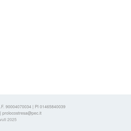
 C.F. 90004070034 | PI 01465840039
t | prolocostresa@pec.it
evuti 2025