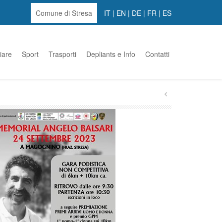
Comune di Stresa
IT
|
EN
|
DE
|
FR
|
ES
iare
Sport
Trasporti
Depliants e Info
Contatti