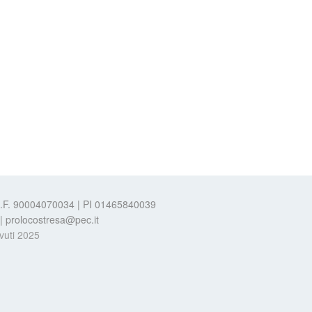
 C.F. 90004070034 | PI 01465840039
t | prolocostresa@pec.it
evuti 2025