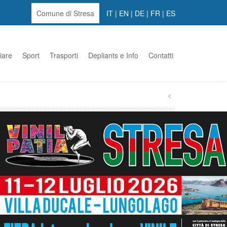
Comune di Stresa
IT
|
EN
|
DE
|
FR
|
ES
iare
Sport
Trasporti
Depliants e Info
Contatti