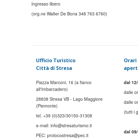
Ingresso libero
(org.ne Walter De Bona 348 763 6760)
Ufficio Turistico
Orari 
Città di Stresa
apert
Piazza Marconi, 16 (a fianco
dal 12/
all'Imbarcadero)
dalle o
28838 Stresa VB - Lago Maggiore
dalle o
(Piemonte)
(tutti i 
tel. +39 (0)323/30150-31308
e-mail: info@stresaturismo.it
dal 09
PEC: prolocostresa@pec.it