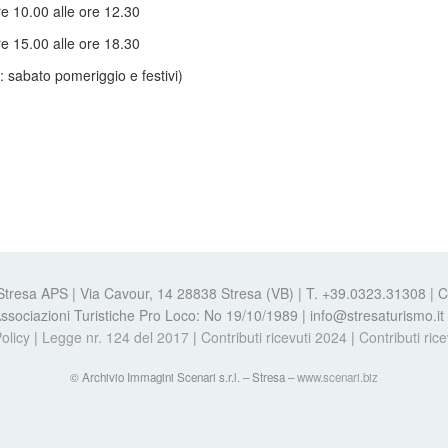
re 10.00 alle ore 12.30
re 15.00 alle ore 18.30
: sabato pomeriggio e festivi)
 Stresa APS | Via Cavour, 14 28838 Stresa (VB) | T. +39.0323.31308 |
e Associazioni Turistiche Pro Loco: No 19/10/1989 | info@stresaturismo.i
olicy
|
Legge nr. 124 del 2017
|
Contributi ricevuti 2024
|
Contributi ric
© Archivio Immagini Scenari s.r.l. – Stresa –
www.scenari.biz