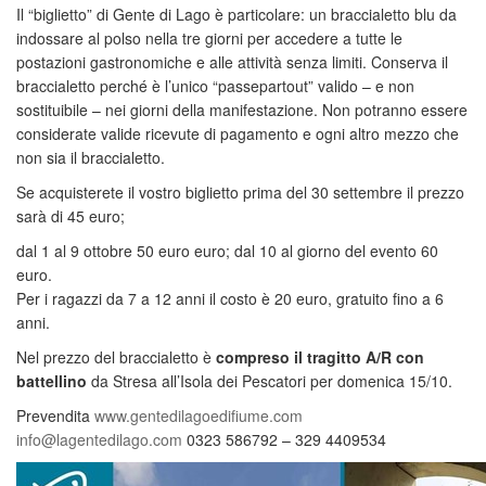
Il “biglietto” di Gente di Lago è particolare: un braccialetto blu da
indossare al polso nella tre giorni per accedere a tutte le
postazioni gastronomiche e alle attività senza limiti. Conserva il
braccialetto perché è l’unico “passepartout” valido – e non
sostituibile – nei giorni della manifestazione. Non potranno essere
considerate valide ricevute di pagamento e ogni altro mezzo che
non sia il braccialetto.
Se acquisterete il vostro biglietto prima del 30 settembre il prezzo
sarà di 45 euro;
dal 1 al 9 ottobre 50 euro euro; dal 10 al giorno del evento 60
euro.
Per i ragazzi da 7 a 12 anni il costo è 20 euro, gratuito fino a 6
anni.
Nel prezzo del braccialetto è
compreso il tragitto A/R con
battellino
da Stresa all’Isola dei Pescatori per domenica 15/10.
Prevendita
www.gentedilagoedifiume.com
info@lagentedilago.com
0323 586792 – 329 4409534