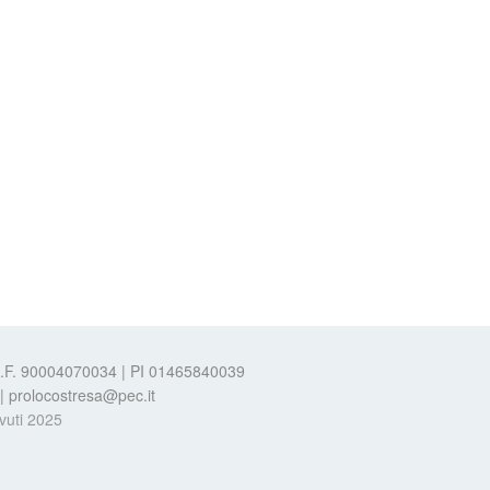
 C.F. 90004070034 | PI 01465840039
t | prolocostresa@pec.it
evuti 2025