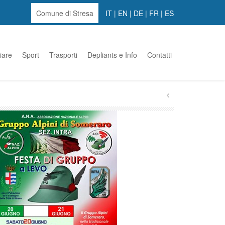
Comune di Stresa
IT
|
EN
|
DE
|
FR
|
ES
iare
Sport
Trasporti
Depliants e Info
Contatti