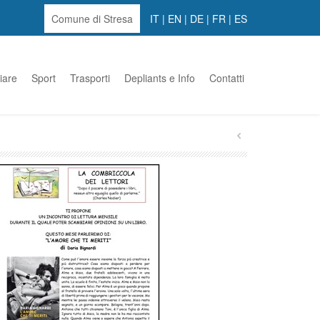
Comune di Stresa
IT
|
EN
|
DE
|
FR
|
ES
iare
Sport
Trasporti
Depliants e Info
Contatti