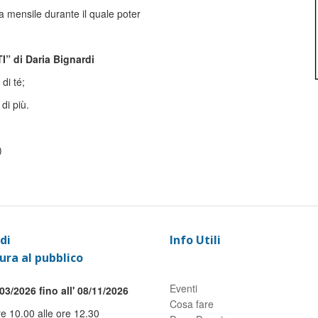
ra mensile durante il quale poter
” di Daria Bignardi
di té;
 di più.
)
di
Info Utili
ura al pubblico
Eventi
03/2026 fino all' 08/11/2026
Cosa fare
re 10.00 alle ore 12.30