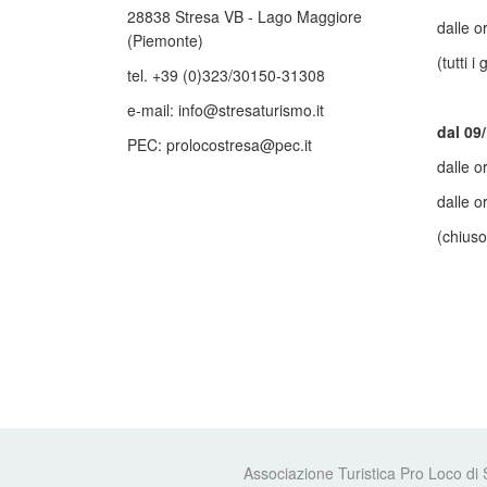
28838 Stresa VB - Lago Maggiore
dalle o
(Piemonte)
(tutti i 
tel. +39 (0)323/30150-31308
e-mail: info@stresaturismo.it
dal 09
PEC: prolocostresa@pec.it
dalle o
dalle o
(chiuso
Associazione Turistica Pro Loco di