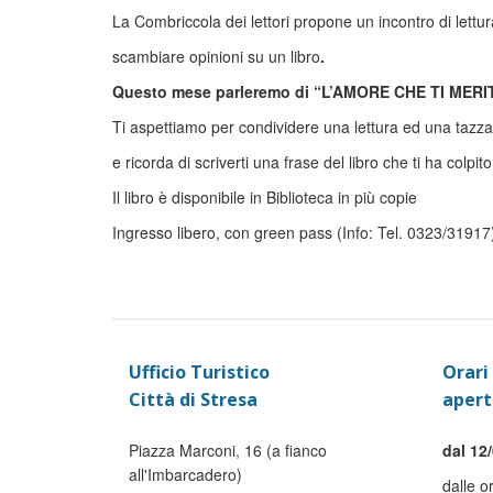
La Combriccola dei lettori propone un incontro di lettu
scambiare opinioni su un libro
.
Questo mese parl
eremo
di
“L’AMORE CHE TI MERITI
Ti aspettiamo per condividere una lettura ed una tazza 
e ricorda di scriverti una frase del libro che ti ha colpito
Il libro è disponibile in Biblioteca in più copie
Ingresso libero, con green pass (Info: Tel. 0323/31917
Ufficio Turistico
Orari 
Città di Stresa
apert
Piazza Marconi, 16 (a fianco
dal 12/
all'Imbarcadero)
dalle o