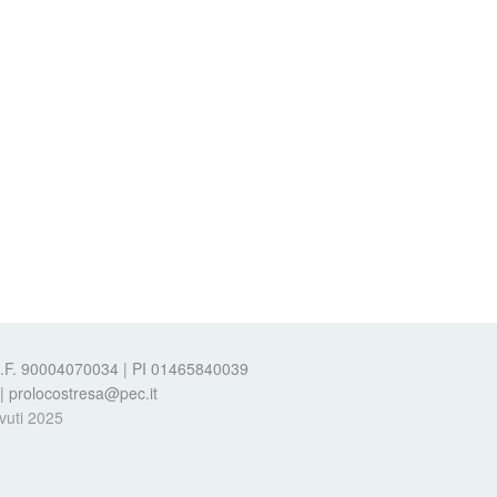
 C.F. 90004070034 | PI 01465840039
t | prolocostresa@pec.it
evuti 2025