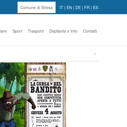
Comune di Stresa
IT
|
EN
|
DE
|
FR
|
ES
iare
Sport
Trasporti
Depliants e Info
Contatti