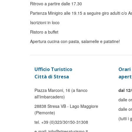
Ritrovo a partire dalle 17.30
Partenza Minigiro alle 19.15 a seguire giro adulti c/o A
Iscrizioni in loco
Ristoro a buffet
Apertura cucina con pasta, salamelle e patatine!
Ufficio Turistico
Orari 
Città di Stresa
apert
Piazza Marconi, 16 (a fianco
dal 12/
all'Imbarcadero)
dalle o
28838 Stresa VB - Lago Maggiore
dalle o
(Piemonte)
(tutti i 
tel. +39 (0)323/30150-31308
e-mail: info@stresaturismo.it