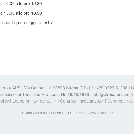
re 10.00 alle ore 12.30
re 15.00 alle ore 18.30
: sabato pomeriggio e festivi)
 Stresa APS | Via Cavour, 14 28838 Stresa (VB) | T. +39.0323.31308 |
e Associazioni Turistiche Pro Loco: No 19/10/1989 | info@stresaturismo.i
olicy
|
Legge nr. 124 del 2017
|
Contributi ricevuti 2024
|
Contributi ric
© Archivio Immagini Scenari s.r.l. – Stresa –
www.scenari.biz