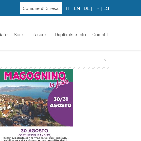
Comune di Stresa
IT
|
EN
|
DE
|
FR
|
ES
iare
Sport
Trasporti
Depliants e Info
Contatti