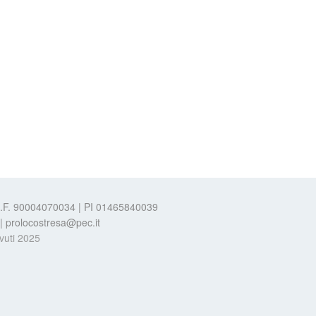
 C.F. 90004070034 | PI 01465840039
t | prolocostresa@pec.it
evuti 2025