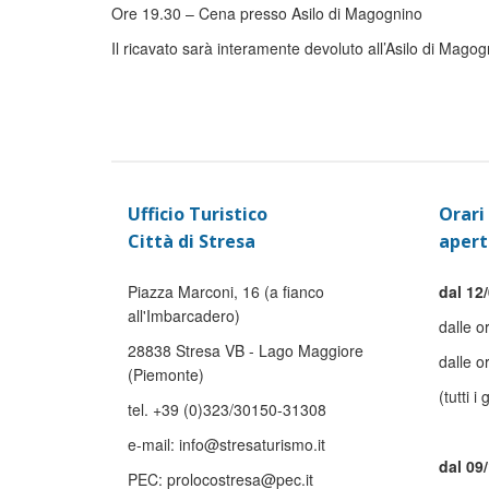
Ore 19.30 – Cena presso Asilo di Magognino
Il ricavato sarà interamente devoluto all’Asilo di Mago
Ufficio Turistico
Orari 
Città di Stresa
apert
Piazza Marconi, 16 (a fianco
dal 12/
all'Imbarcadero)
dalle o
28838 Stresa VB - Lago Maggiore
dalle o
(Piemonte)
(tutti i 
tel. +39 (0)323/30150-31308
e-mail: info@stresaturismo.it
dal 09
PEC: prolocostresa@pec.it