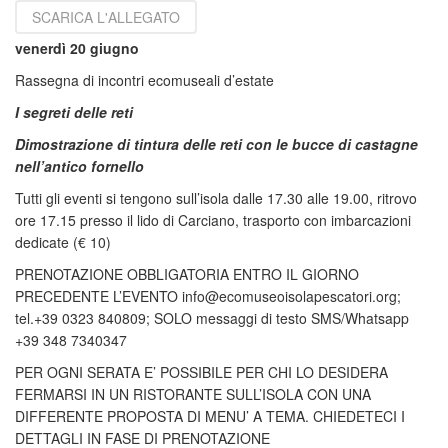
SCARICA L'ALLEGATO
venerdì 20 giugno
Rassegna di incontri ecomuseali d’estate
I segreti delle reti
Dimostrazione di tintura delle reti con le bucce di castagne
nell’antico fornello
Tutti gli eventi si tengono sull’isola dalle 17.30 alle 19.00, ritrovo
ore 17.15 presso il lido di Carciano, trasporto con imbarcazioni
dedicate (€ 10)
PRENOTAZIONE OBBLIGATORIA ENTRO IL GIORNO
PRECEDENTE L’EVENTO info@ecomuseoisolapescatori.org;
tel.+39 0323 840809; SOLO messaggi di testo SMS/Whatsapp
+39 348 7340347
PER OGNI SERATA E’ POSSIBILE PER CHI LO DESIDERA
FERMARSI IN UN RISTORANTE SULL’ISOLA CON UNA
DIFFERENTE PROPOSTA DI MENU’ A TEMA. CHIEDETECI I
DETTAGLI IN FASE DI PRENOTAZIONE