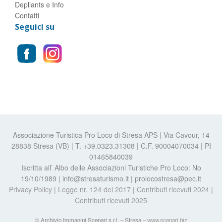
Depliants e Info
Contatti
Seguici su
Associazione Turistica Pro Loco di Stresa APS | Via Cavour, 14
28838 Stresa (VB) | T. +39.0323.31308 | C.F. 90004070034 | PI
01465840039
Iscritta all’ Albo delle Associazioni Turistiche Pro Loco: No
19/10/1989 | info@stresaturismo.it | prolocostresa@pec.it
Privacy Policy
|
Legge nr. 124 del 2017
|
Contributi ricevuti 2024
|
Contributi ricevuti 2025
© Archivio Immagini Scenari s.r.l. – Stresa –
www.scenari.biz