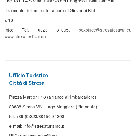
Ore 18.00 – Stresa, Palazzo dei Congressi,
Sala Camelia
Il racconto del concerto, a cura di Giovanni Bietti
€
10
Info: Tel. 0323 31095,
boxoffice@stresafestival.eu
www.stresafestival.eu
Ufficio Turistico
Città di Stresa
Piazza Marconi, 16 (a fianco all'Imbarcadero)
28838 Stresa VB - Lago Maggiore (Piemonte)
tel. +39 (0)323/30150-31308
e-mail: info@stresaturismo.it
PEC: prolocostresa@pec.it