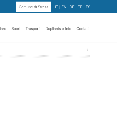
Comune di Stresa
IT
|
EN
|
DE
|
FR
|
ES
iare
Sport
Trasporti
Depliants e Info
Contatti