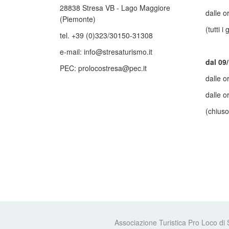
28838 Stresa VB - Lago Maggiore
dalle o
(Piemonte)
(tutti i 
tel. +39 (0)323/30150-31308
e-mail: info@stresaturismo.it
dal 09
PEC: prolocostresa@pec.it
dalle o
dalle o
(chiuso
Associazione Turistica Pro Loco di