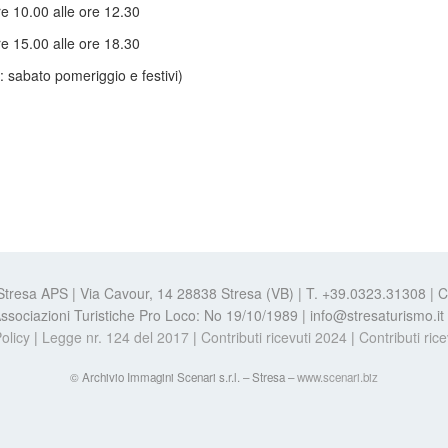
re 10.00 alle ore 12.30
re 15.00 alle ore 18.30
: sabato pomeriggio e festivi)
 Stresa APS | Via Cavour, 14 28838 Stresa (VB) | T. +39.0323.31308 |
e Associazioni Turistiche Pro Loco: No 19/10/1989 | info@stresaturismo.i
olicy
|
Legge nr. 124 del 2017
|
Contributi ricevuti 2024
|
Contributi ric
© Archivio Immagini Scenari s.r.l. – Stresa –
www.scenari.biz