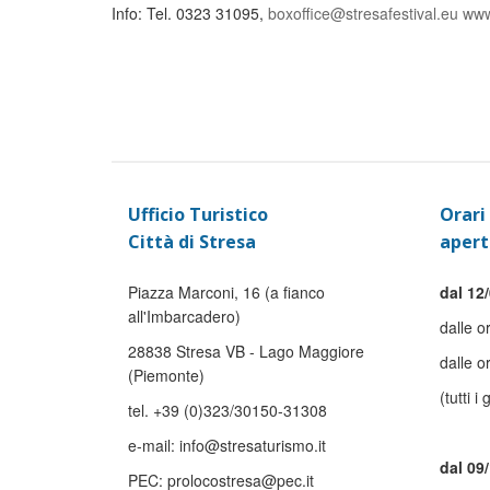
Info: Tel. 0323 31095,
boxoffice@stresafestival.eu
www
Ufficio Turistico
Orari 
Città di Stresa
apert
Piazza Marconi, 16 (a fianco
dal 12/
all'Imbarcadero)
dalle o
28838 Stresa VB - Lago Maggiore
dalle o
(Piemonte)
(tutti i 
tel. +39 (0)323/30150-31308
e-mail: info@stresaturismo.it
dal 09
PEC: prolocostresa@pec.it