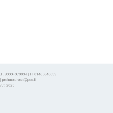
 C.F. 90004070034 | PI 01465840039
t | prolocostresa@pec.it
evuti 2025