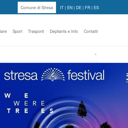
Comune di Stresa
IT
|
EN
|
DE
|
FR
|
ES
iare
Sport
Trasporti
Depliants e Info
Contatti