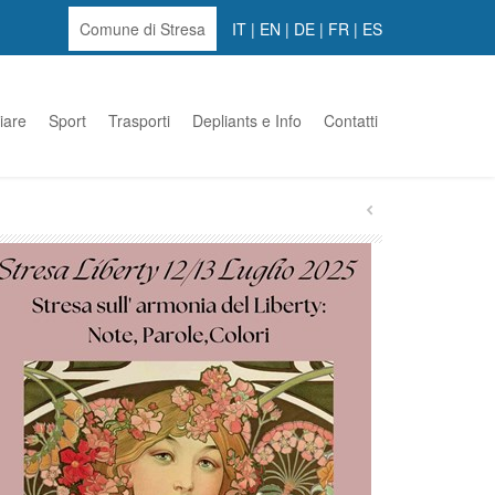
Comune di Stresa
IT
|
EN
|
DE
|
FR
|
ES
iare
Sport
Trasporti
Depliants e Info
Contatti