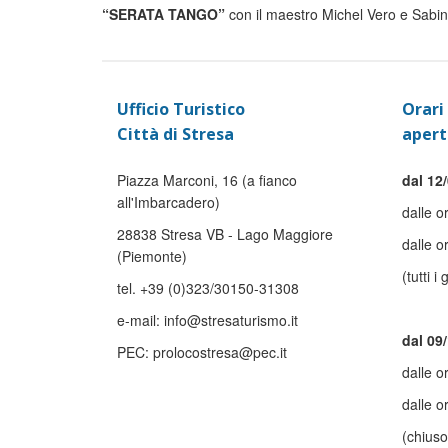
“SERATA TANGO”
con il maestro Michel Vero e Sabin
Ufficio Turistico
Orari 
Città di Stresa
apert
Piazza Marconi, 16 (a fianco
dal 12/
all'Imbarcadero)
dalle o
28838 Stresa VB - Lago Maggiore
dalle o
(Piemonte)
(tutti i 
tel. +39 (0)323/30150-31308
e-mail: info@stresaturismo.it
dal 09
PEC: prolocostresa@pec.it
dalle o
dalle o
(chiuso