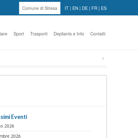
Comune di Stresa
IT
|
EN
|
DE
|
FR
|
ES
iare
Sport
Trasporti
Depliants e Info
Contatti
simi Eventi
to 2026
embre 2026