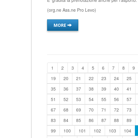
E’ gradita la prenotazione anche per l’asport
(org.ne Ass.ne Pro Levo)
MORE
1
2
3
4
5
6
7
8
9
19
20
21
22
23
24
25
35
36
37
38
39
40
41
51
52
53
54
55
56
57
67
68
69
70
71
72
73
83
84
85
86
87
88
89
99
100
101
102
103
104