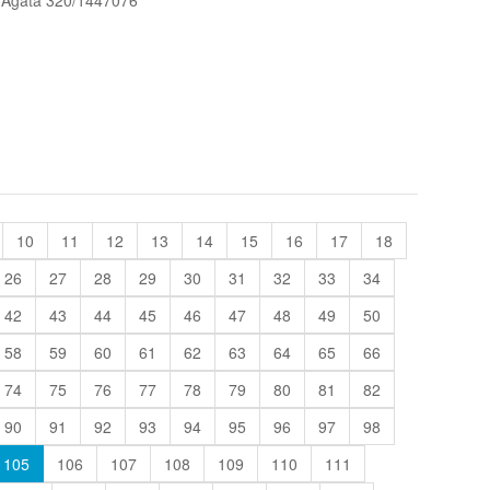
o: Agata 320/1447076
10
11
12
13
14
15
16
17
18
26
27
28
29
30
31
32
33
34
42
43
44
45
46
47
48
49
50
58
59
60
61
62
63
64
65
66
74
75
76
77
78
79
80
81
82
90
91
92
93
94
95
96
97
98
105
106
107
108
109
110
111