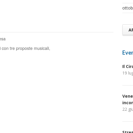
ottob
A
resa
li con tre proposte musicali,
Even
Il Ci
19 lu
Vene
inco
22 gi
Stres