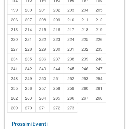
192
193
194
195
196
197
198
199
200
201
202
203
204
205
206
207
208
209
210
211
212
213
214
215
216
217
218
219
220
221
222
223
224
225
226
227
228
229
230
231
232
233
234
235
236
237
238
239
240
241
242
243
244
245
246
247
248
249
250
251
252
253
254
255
256
257
258
259
260
261
262
263
264
265
266
267
268
269
270
271
272
273
Prossimi Eventi