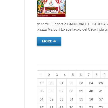
Venerdì 9 Febbraio CARNEVALE DI STRESA 202
piazza Marconi Lo spettacolo del Circo il più 
MORE
1
2
3
4
5
6
7
8
9
19
20
21
22
23
24
25
35
36
37
38
39
40
41
51
52
53
54
55
56
57
67
68
69
70
71
72
73