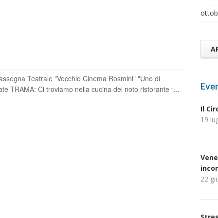
ottob
A
 Rassegna Teatrale "Vecchio Cinema Rosmini" "Uno di
Even
e TRAMA: Ci troviamo nella cucina del noto ristorante “...
Il Ci
19 lu
O
Vene
inco
22 gi
Stres