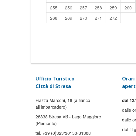
255
256
257
258
259
260
268
269
270
271
272
Ufficio Turistico
Orari 
Città di Stresa
apert
Piazza Marconi, 16 (a fianco
dal 12/
all'Imbarcadero)
dalle o
28838 Stresa VB - Lago Maggiore
dalle o
(Piemonte)
(tutti i 
tel. +39 (0)323/30150-31308