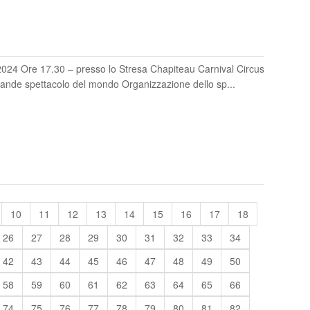
4 Ore 17.30 – presso lo Stresa Chapiteau Carnival Circus
grande spettacolo del mondo Organizzazione dello sp...
10
11
12
13
14
15
16
17
18
26
27
28
29
30
31
32
33
34
42
43
44
45
46
47
48
49
50
58
59
60
61
62
63
64
65
66
74
75
76
77
78
79
80
81
82