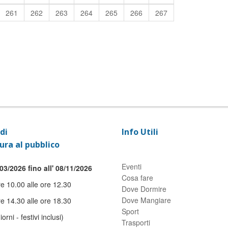
261
262
263
264
265
266
267
di
Info Utili
ura al pubblico
Eventi
03/2026 fino all' 08/11/2026
Cosa fare
re 10.00 alle ore 12.30
Dove Dormire
Dove Mangiare
re 14.30 alle ore 18.30
Sport
giorni - festivi inclusi)
Trasporti