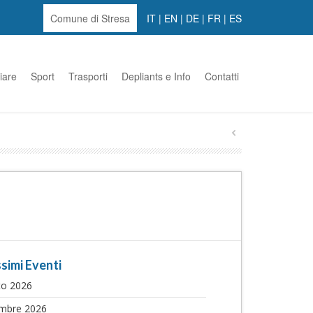
Comune di Stresa
IT
|
EN
|
DE
|
FR
|
ES
iare
Sport
Trasporti
Depliants e Info
Contatti
simi Eventi
to 2026
embre 2026