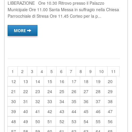
LIBERAZIONE Ore 10.30 Ritrovo presso il Palazzo
Municipale Ore 11.00 Santa Messa in suffragio nella Chiesa
Parrocchiale di Stresa Ore 11.45 Corteo per la p...
MORE
1
2
3
4
5
6
7
8
9
10
11
12
13
14
15
16
17
18
19
20
21
22
23
24
25
26
27
28
29
30
31
32
33
34
35
36
37
38
39
40
41
42
43
44
45
46
47
48
49
50
51
52
53
54
55
56
57
58
59
60
61
62
63
64
65