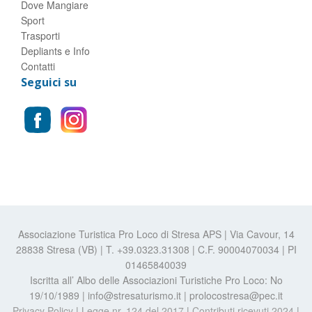
Dove Mangiare
Sport
Trasporti
Depliants e Info
Contatti
Seguici su
Associazione Turistica Pro Loco di Stresa APS | Via Cavour, 14
28838 Stresa (VB) | T. +39.0323.31308 | C.F. 90004070034 | PI
01465840039
Iscritta all’ Albo delle Associazioni Turistiche Pro Loco: No
19/10/1989 | info@stresaturismo.it | prolocostresa@pec.it
Privacy Policy
|
Legge nr. 124 del 2017
|
Contributi ricevuti 2024
|