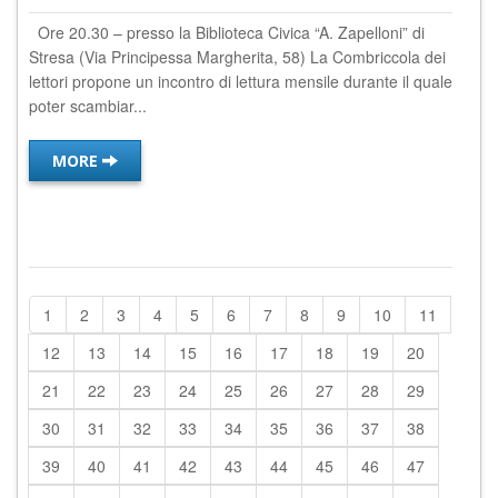
Ore 20.30 – presso la Biblioteca Civica “A. Zapelloni” di
Stresa (Via Principessa Margherita, 58) La Combriccola dei
lettori propone un incontro di lettura mensile durante il quale
poter scambiar...
MORE
1
2
3
4
5
6
7
8
9
10
11
12
13
14
15
16
17
18
19
20
21
22
23
24
25
26
27
28
29
30
31
32
33
34
35
36
37
38
39
40
41
42
43
44
45
46
47